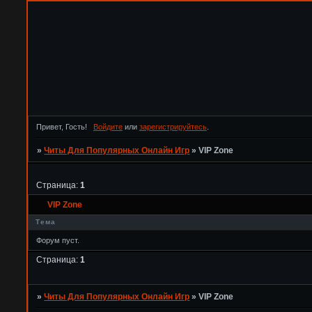
Привет, Гость!
Войдите
или
зарегистрируйтесь
.
»
Читы Для Популярных Онлайн Игр
»
VIP Zone
Страница:
1
VIP Zone
Тема
Форум пуст.
Страница:
1
»
Читы Для Популярных Онлайн Игр
»
VIP Zone