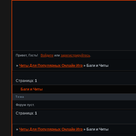
Привет, Гость!
Войдите
или
зарегистрируйтесь
.
»
Читы Для Популярных Онлайн Игр
»
Баги и Читы
Страница:
1
Баги и Читы
Тема
Форум пуст.
Страница:
1
»
Читы Для Популярных Онлайн Игр
»
Баги и Читы